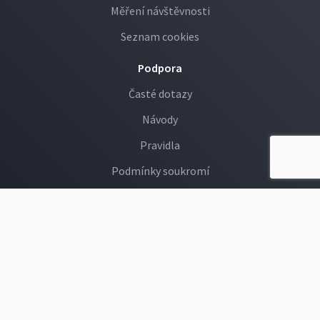
Měření návštěvnosti
Seznam cookies
Podpora
Časté dotazy
Návody
Pravidla
Podmínky soukromí
GDPR
Děti na Rajčeti
Hlášení závadných fotek
Provozovatelem webu rajce.idnes.cz je společnost MAFRA, a. s., Karla