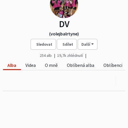
DV
(volejbalrtyne)
Sledovat
Sdílet
Další
254 alb
19,7k zhlédnutí
Alba
Videa
O mně
Oblíbená alba
Oblíbenci