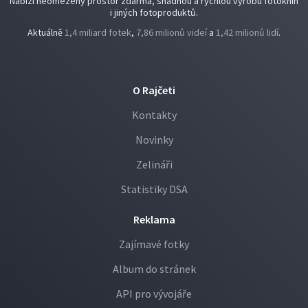
Nabízí neomezený prostor zdarma, snadnou a rychlou výrobu fotoknih
i jiných fotoproduktů.
Aktuálně
1,4 miliard fotek
,
7,86 milionů videí
a
1,42 milionů lidí
.
O Rajčeti
Kontakty
Novinky
Zelináři
Statistiky DSA
Reklama
Zajímavé fotky
Album do stránek
API pro vývojáře